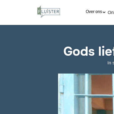
Over ons
Onl
Gods li
In