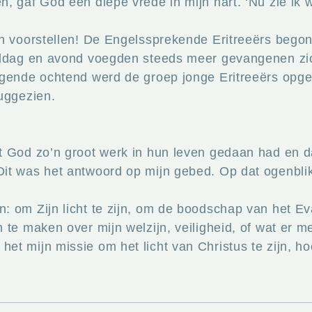
 gaf God een diepe vrede in mijn hart. ‘Nu zie ik wat
on voorstellen! De Engelssprekende Eritreeërs bego
iddag en avond voegden steeds meer gevangenen zic
lgende ochtend werd de groep jonge Eritreeërs opg
uggezien.
t God zo’n groot werk in hun leven gedaan had en da
it was het antwoord op mijn gebed. Op dat ogenbli
 om Zijn licht te zijn, om de boodschap van het Ev
 te maken over mijn welzijn, veiligheid, of wat er m
t mijn missie om het licht van Christus te zijn, ho