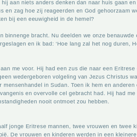
n hij aan niets anders denken dan naar huis gaan en 
s en zag hoe zij reageerden en God gehoorzaam werd
en bij een eeuwigheid in de hemel?
n binnenge bracht. Nu deelden we onze benauwde ce
geslagen en ik bad: ‘Hoe lang zal het nog duren, Hee
 aan me voor. Hij had een zus die naar een Eritres
lf geen wedergeboren volgeling van Jezus Christus 
oor mensenhandel in Sudan. Toen ik hem en anderen o
ngenis en overvolle cel gebracht had. Hij had me h
omstandigheden nooit ontmoet zou hebben.
alf jonge Eritrese mannen, twee vrouwen en twee k
ië. De vrouwen en kinderen werden in een kleinere 